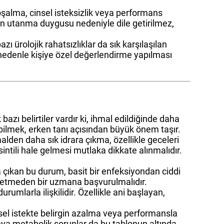
boşalma, cinsel isteksizlik veya performans
man utanma duygusu nedeniyle dile getirilmez,
zı ürolojik rahatsızlıklar da sık karşılaşılan
 nedenle kişiye özel değerlendirme yapılması
azı belirtiler vardır ki, ihmal edildiğinde daha
 bilmek, erken tanı açısından büyük önem taşır.
alden daha sık idrara çıkma, özellikle geceleri
intili hale gelmesi mutlaka dikkate alınmalıdır.
aya çıkan bu durum, basit bir enfeksiyondan ciddi
aybetmeden bir uzmana başvurulmalıdır.
urumlarla ilişkilidir. Özellikle ani başlayan,
nsel istekte belirgin azalma veya performansla
 veya metabolik sorunlar da bu tablonun altında