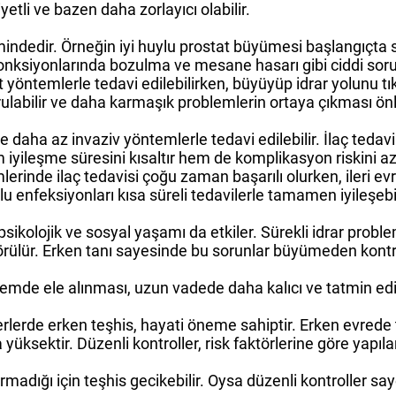
etli ve bazen daha zorlayıcı olabilir.
imindedir. Örneğin iyi huylu prostat büyümesi başlangıçta s
onksiyonlarında bozulma ve mesane hasarı gibi ciddi sorun
 yöntemlerle tedavi edilebilirken, büyüyüp idrar yolunu t
ulabilir ve daha karmaşık problemlerin ortaya çıkması önl
le daha az invaziv yöntemlerle tedavi edilebilir. İlaç teda
iyileşme süresini kısaltır hem de komplikasyon riskini aza
erinde ilaç tedavisi çoğu zaman başarılı olurken, ileri 
olu enfeksiyonları kısa süreli tedavilerle tamamen iyileşebil
l, psikolojik ve sosyal yaşamı da etkiler. Sürekli idrar pro
rülür. Erken tanı sayesinde bu sorunlar büyümeden kontrol
dönemde ele alınması, uzun vadede daha kalıcı ve tatmin edi
lerde erken teşhis, hayati öneme sahiptir. Erken evrede 
yüksektir. Düzenli kontroller, risk faktörlerine göre yapıl
rmadığı için teşhis gecikebilir. Oysa düzenli kontroller sa