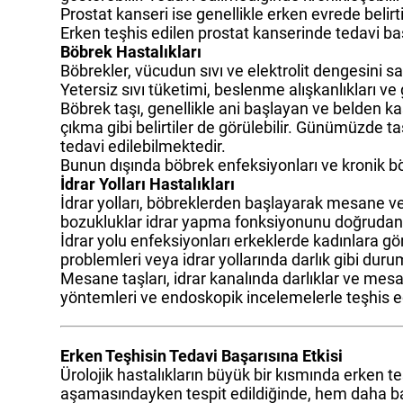
Prostat kanseri ise genellikle erken evrede belir
Erken teşhis edilen prostat kanserinde tedavi baş
Böbrek Hastalıkları
Böbrekler, vücudun sıvı ve elektrolit dengesini sağ
Yetersiz sıvı tüketimi, beslenme alışkanlıkları ve
Böbrek taşı, genellikle ani başlayan ve belden kas
çıkma gibi belirtiler de görülebilir. Günümüzde ta
tedavi edilebilmektedir.
Bunun dışında böbrek enfeksiyonları ve kronik bö
İdrar Yolları Hastalıkları
İdrar yolları, böbreklerden başlayarak mesane ve 
bozukluklar idrar yapma fonksiyonunu doğrudan 
İdrar yolu enfeksiyonları erkeklerde kadınlara gö
problemleri veya idrar yollarında darlık gibi duru
Mesane taşları, idrar kanalında darlıklar ve mesa
yöntemleri ve endoskopik incelemelerle teşhis ed
Erken Teşhisin Tedavi Başarısına Etkisi
Ürolojik hastalıkların büyük bir kısmında erken t
aşamasındayken tespit edildiğinde, hem daha bas