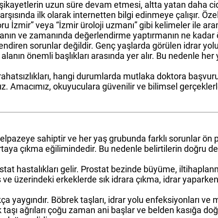
ikayetlerin uzun süre devam etmesi, altta yatan daha cidd
şısında ilk olarak internetten bilgi edinmeye çalışır. Özel
toru İzmir” veya “İzmir üroloji uzmanı” gibi kelimeler ile 
şmanın ve zamanında değerlendirme yaptırmanın ne kadar
ilendiren sorunlar değildir. Genç yaşlarda görülen idrar yolu
 alanın önemli başlıkları arasında yer alır. Bu nedenle her 
ik rahatsızlıkları, hangi durumlarda mutlaka doktora başvu
cağız. Amacımız, okuyuculara güvenilir ve bilimsel gerçekle
yelpazeye sahiptir ve her yaş grubunda farklı sorunlar ön p
e ortaya çıkma eğilimindedir. Bu nedenle belirtilerin doğr
ostat hastalıkları gelir. Prostat bezinde büyüme, iltihaplan
aş ve üzerindeki erkeklerde sık idrara çıkma, idrar yaparke
 oldukça yaygındır. Böbrek taşları, idrar yolu enfeksiyonla
 taşı ağrıları çoğu zaman ani başlar ve belden kasığa doğru