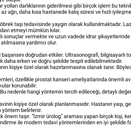
ar yolları darlıklarının giderilmesi gibi birçok işlem bu tek
z ağrı, daha kısa hastanede kalış süresi ve hızlı iyileşme 
böbrek taşı tedavisinde yaygın olarak kullanılmaktadır. La
tedavi etmeyi mümkün kılar.
ılı sonuçlar vermekte ve uzun vadede idrar şikayetlerind
y atılmasına yardımcı olur.
i başarısını doğrudan etkiler. Ultrasonografi, bilgisayarl
 daha erken ve doğru şekilde tespit edilebilmektedir.
nın kişiye özel olarak hazırlanmasına olanak tanır. Böyl
mleri, özellikle prostat kanseri ameliyatlarında önemli 
ular korunabilir.
. Bu nedenle hangi yöntemin tercih edileceği, detaylı değ
nin kişiye özel olarak planlanmasıdır. Hastanın yaşı, gen
 yöntem belirlenir.
k önem taşır. “İzmir ürolog” araması yapan birçok kişi, k
ndirme ile modern tedavi yöntemlerinden en iyi şekild