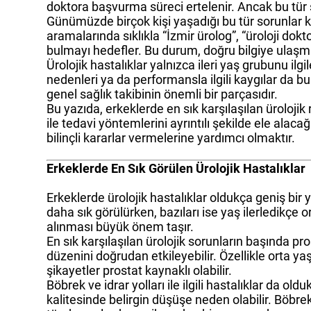
doktora başvurma süreci ertelenir. Ancak bu tür ş
Günümüzde birçok kişi yaşadığı bu tür sorunlar kar
aramalarında sıklıkla “İzmir ürolog”, “üroloji dok
bulmayı hedefler. Bu durum, doğru bilgiye ula
Ürolojik hastalıklar yalnızca ileri yaş grubunu ilg
nedenleri ya da performansla ilgili kaygılar da bu
genel sağlık takibinin önemli bir parçasıdır.
Bu yazıda, erkeklerde en sık karşılaşılan üroloj
ile tedavi yöntemlerini ayrıntılı şekilde ele ala
bilinçli kararlar vermelerine yardımcı olmaktır.
Erkeklerde En Sık Görülen Ürolojik Hastalıklar
Erkeklerde ürolojik hastalıklar oldukça geniş bir 
daha sık görülürken, bazıları ise yaş ilerledikç
alınması büyük önem taşır.
En sık karşılaşılan ürolojik sorunların başında pr
düzenini doğrudan etkileyebilir. Özellikle orta y
şikayetler prostat kaynaklı olabilir.
Böbrek ve idrar yolları ile ilgili hastalıklar da
kalitesinde belirgin düşüşe neden olabilir. Böbrek