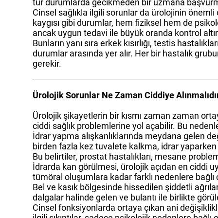
tür durumlarda gecikmeden bir uzmana başvurm
Cinsel sağlıkla ilgili sorunlar da ürolojinin önem
kaygısı gibi durumlar, hem fiziksel hem de psiko
ancak uygun tedavi ile büyük oranda kontrol altına
Bunların yanı sıra erkek kısırlığı, testis hastalıkl
durumlar arasında yer alır. Her bir hastalık gru
gerekir.
Ürolojik Sorunlar Ne Zaman Ciddiye Alınmalıdı
Ürolojik şikayetlerin bir kısmı zaman zaman ortaya
ciddi sağlık problemlerine yol açabilir. Bu nede
İdrar yapma alışkanlıklarında meydana gelen değiş
birden fazla kez tuvalete kalkma, idrar yaparken 
Bu belirtiler, prostat hastalıkları, mesane problem
İdrarda kan görülmesi, ürolojik açıdan en ciddi uy
tümöral oluşumlara kadar farklı nedenlere bağlı 
Bel ve kasık bölgesinde hissedilen şiddetli ağrılar 
dalgalar halinde gelen ve bulantı ile birlikte görül
Cinsel fonksiyonlarda ortaya çıkan ani değişiklik
ilgili sıkıntılar, sadece psikolojik nedenlere bağ