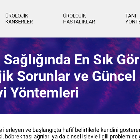
ÜROLOJİK
ÜROLOJİK
TANI
KANSERLER
HASTALIKLAR
YÖNT
 Sağlığında En Sık Gö
jik Sorunlar ve Güncel
i Yöntemleri
 ilerleyen ve başlangıçta hafif belirtilerle kendini göster
, böbrek taşı ağrıları ya da cinsel işlevle ilgili problemler