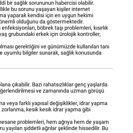
i bir sağlık sorununun habercisi olabilir.
likle bu sorunu yaşayan kişiler internet
arama yaparak kendisi için en uygun hekimi
 önemli olduğunu da göstermektedir.
 enfeksiyonları, böbrek taşı problemleri, kısırlık
yaş grubundaki erkek için ürolojik kontroller,
rulması gerektiğini ve günümüzde kullanılan tanı
rle uyumlu bilgiler sunarak, sağlık konusunda
lana çıkabilir. Bazı rahatsızlıklar genç yaşlarda
u değerlendirilmesi ve zamanında uzman görüşü
ma veya farklı yapısal değişiklikler, idrar yapma
n zorlanma, kesik kesik idrar yapma gibi
rı ve mesane problemleri, hem ağrıya hem de yaşam
 yayılan şiddetli ağrılar şeklinde hissedilir. Bu