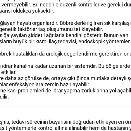
ti vermeyebilir. Bu nedenle düzenli kontroller ve gerekli 
arısı oldukça yüksektir.
layan hayati organlardır. Böbreklerle ilgili en sık karşılaş
 genetik faktörler taş oluşumunu tetikleyebilir.
ığa yayılan şiddetli ağrılarla kendini gösterir. Bunun yanı 
şların büyük bir kısmı ilaç tedavisi, endoskopik yöntemler 
brek hastalıkları da ürolojik değerlendirme gerektiren öne
idrar kanalına kadar uzanan bir sistemdir. Bu bölgelerde o
etkiler.
re daha az görülse de, ortaya çıktığında mutlaka detaylı şe
mlar enfeksiyonlara zemin hazırlayabilir.
ne kası problemleri de idrar yapma zorluklarına yol açabil
ilir.
eşhis, tedavi sürecinin başarısını doğrudan etkileyen en ön
it yöntemlerle kontrol altına alınabilir hem de hastanın