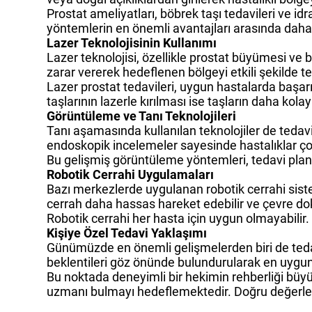
Prostat ameliyatları, böbrek taşı tedavileri ve idr
yöntemlerin en önemli avantajları arasında daha a
Lazer Teknolojisinin Kullanımı
Lazer teknolojisi, özellikle prostat büyümesi ve 
zarar vererek hedeflenen bölgeyi etkili şekilde 
Lazer prostat tedavileri, uygun hastalarda başar
taşlarının lazerle kırılması ise taşların daha kola
Görüntüleme ve Tanı Teknolojileri
Tanı aşamasında kullanılan teknolojiler de tedav
endoskopik incelemeler sayesinde hastalıklar çok
Bu gelişmiş görüntüleme yöntemleri, tedavi planı
Robotik Cerrahi Uygulamaları
Bazı merkezlerde uygulanan robotik cerrahi siste
cerrah daha hassas hareket edebilir ve çevre dok
Robotik cerrahi her hasta için uygun olmayabilir
Kişiye Özel Tedavi Yaklaşımı
Günümüzde en önemli gelişmelerden biri de tedavi
beklentileri göz önünde bulundurularak en uygun
Bu noktada deneyimli bir hekimin rehberliği büyü
uzmanı bulmayı hedeflemektedir. Doğru değerle