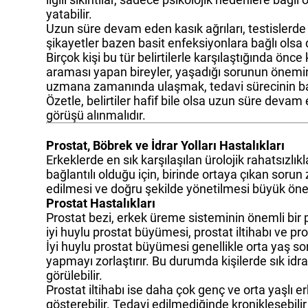
yatabilir.
Uzun süre devam eden kasık ağrıları, testislerde ş
şikayetler bazen basit enfeksiyonlara bağlı olsa 
Birçok kişi bu tür belirtilerle karşılaştığında ön
araması yapan bireyler, yaşadığı sorunun önemin
uzmana zamanında ulaşmak, tedavi sürecinin baş
Özetle, belirtiler hafif bile olsa uzun süre deva
görüşü alınmalıdır.
Prostat, Böbrek ve İdrar Yolları Hastalıkları
Erkeklerde en sık karşılaşılan ürolojik rahatsızlıkla
bağlantılı olduğu için, birinde ortaya çıkan soru
edilmesi ve doğru şekilde yönetilmesi büyük öne
Prostat Hastalıkları
Prostat bezi, erkek üreme sisteminin önemli bir pa
iyi huylu prostat büyümesi, prostat iltihabı ve pro
İyi huylu prostat büyümesi genellikle orta yaş 
yapmayı zorlaştırır. Bu durumda kişilerde sık idr
görülebilir.
Prostat iltihabı ise daha çok genç ve orta yaşlı er
gösterebilir. Tedavi edilmediğinde kronikleşebilir 