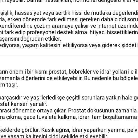
işlik, hassasiyet veya sertlik hissi de mutlaka değerlendir
da, erken dönemde fark edilmesi gereken daha ciddi sorunla
ce kendi kendine çözüm aramaya çalışır ve internet üzerind
i fark edip profesyonel destek alma ihtiyacı hissettikler
arısını doğrudan etkiler.
m ediyorsa, yaşam kalitesini etkiliyorsa veya giderek şidd
rın önemli bir kısmı prostat, böbrekler ve idrar yolları ile i
n zamanla diğerlerini de etkileyebilir. Bu nedenle bu bölg
m taşır.
rçasıdır ve yaş ilerledikçe çeşitli sorunlara yatkın hale g
stat kanseri yer alır.
sonrası dönemde ortaya çıkar. Prostat dokusunun zamanla 
ara çıkma, gece tuvalete kalkma, idrarı tam boşaltamama hi
keklerde görülür. Kasık ağrısı, idrar yaparken yanma, pelvik
ve yaşam kalitesini ciddi şekilde etkileyebilir.