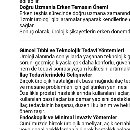
edilebilir.
Doğru Uzmanla Erken Temasın Önemi
Erken teşhis sürecinde doğru uzmana zamanında ba
“İzmir ürolog” gibi aramalar yaparak kendilerine
sağlar.
Sonuç olarak, ürolojik şikayetlerin erken dönemde
Güncel Tıbbi ve Teknolojik Tedavi Yöntemleri
Üroloji alanında son yıllarda yaşanan teknolojik 
sorun, geçmişe kıyasla çok daha konforlu, güvenl
hem de tedavi sonrası yaşam kalitesini artırmakt
İlaç Tedavilerindeki Gelişmeler
Birçok ürolojik hastalığın ilk basamağında ilaç te
ve mesane problemleri için geliştirilen yeni nesil
Özellikle prostat hastalıklarında kullanılan ilaç
kullanılan bazı ilaçlar ise damar yapısını destekle
İlaç tedavisinin başarısı, düzenli kullanım ve he
önem taşır.
Endoskopik ve Minimal İnvaziv Yöntemler
Günümüzde birçok ürolojik ameliyat, açık cerra
veya doğal açıklıklardan girilerek hastalıklı bölgey