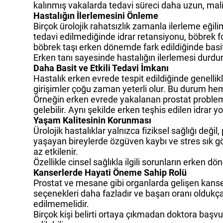
kalınmış vakalarda tedavi süreci daha uzun, maliy
Hastalığın İlerlemesini Önleme
Birçok ürolojik rahatsızlık zamanla ilerleme eğil
tedavi edilmediğinde idrar retansiyonu, böbrek f
böbrek taşı erken dönemde fark edildiğinde basit
Erken tanı sayesinde hastalığın ilerlemesi durdur
Daha Basit ve Etkili Tedavi İmkanı
Hastalık erken evrede tespit edildiğinde genellik
girişimler çoğu zaman yeterli olur. Bu durum hem 
Örneğin erken evrede yakalanan prostat probleml
gelebilir. Aynı şekilde erken teşhis edilen idrar y
Yaşam Kalitesinin Korunması
Ürolojik hastalıklar yalnızca fiziksel sağlığı deği
yaşayan bireylerde özgüven kaybı ve stres sık gö
az etkilenir.
Özellikle cinsel sağlıkla ilgili sorunların erken 
Kanserlerde Hayati Öneme Sahip Rolü
Prostat ve mesane gibi organlarda gelişen kanser
seçenekleri daha fazladır ve başarı oranı oldukça 
edilmemelidir.
Birçok kişi belirti ortaya çıkmadan doktora başvu