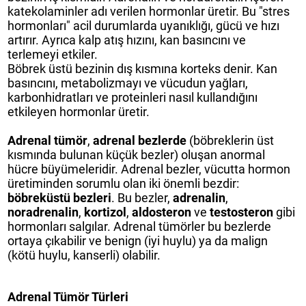
katekolaminler adı verilen hormonlar üretir. Bu "stres
hormonları" acil durumlarda uyanıklığı, gücü ve hızı
artırır. Ayrıca kalp atış hızını, kan basıncını ve
terlemeyi etkiler.
Böbrek üstü bezinin dış kısmına korteks denir. Kan
basıncını, metabolizmayı ve vücudun yağları,
karbonhidratları ve proteinleri nasıl kullandığını
etkileyen hormonlar üretir.
Adrenal tümör
,
adrenal bezlerde
(böbreklerin üst
kısmında bulunan küçük bezler) oluşan anormal
hücre büyümeleridir. Adrenal bezler, vücutta hormon
üretiminden sorumlu olan iki önemli bezdir:
böbreküstü bezleri
. Bu bezler,
adrenalin
,
noradrenalin
,
kortizol
,
aldosteron
ve
testosteron
gibi
hormonları salgılar. Adrenal tümörler bu bezlerde
ortaya çıkabilir ve benign (iyi huylu) ya da malign
(kötü huylu, kanserli) olabilir.
Adrenal Tümör Türleri