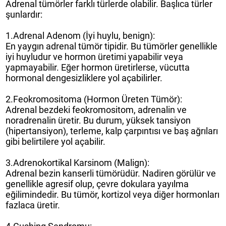
Adrenal tümörler farklı türlerde olabilir. Başlıca türler
şunlardır:
1.Adrenal Adenom (İyi huylu, benign):
En yaygın adrenal tümör tipidir. Bu tümörler genellikle
iyi huyludur ve hormon üretimi yapabilir veya
yapmayabilir. Eğer hormon üretirlerse, vücutta
hormonal dengesizliklere yol açabilirler.
2.Feokromositoma (Hormon Üreten Tümör):
Adrenal bezdeki feokromositom, adrenalin ve
noradrenalin üretir. Bu durum, yüksek tansiyon
(hipertansiyon), terleme, kalp çarpıntısı ve baş ağrıları
gibi belirtilere yol açabilir.
3.Adrenokortikal Karsinom (Malign):
Adrenal bezin kanserli tümörüdür. Nadiren görülür ve
genellikle agresif olup, çevre dokulara yayılma
eğilimindedir. Bu tümör, kortizol veya diğer hormonları
fazlaca üretir.