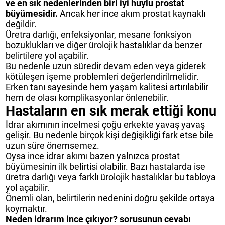
ve en sık nedenlerinden biri iyi huylu prostat
büyümesidir.
Ancak her ince akım prostat kaynaklı
değildir.
Üretra darlığı, enfeksiyonlar, mesane fonksiyon
bozuklukları ve diğer ürolojik hastalıklar da benzer
belirtilere yol açabilir.
Bu nedenle uzun süredir devam eden veya giderek
kötüleşen işeme problemleri değerlendirilmelidir.
Erken tanı sayesinde hem yaşam kalitesi artırılabilir
hem de olası komplikasyonlar önlenebilir.
Hastaların en sık merak ettiği konu
İdrar akımının incelmesi çoğu erkekte yavaş yavaş
gelişir. Bu nedenle birçok kişi değişikliği fark etse bile
uzun süre önemsemez.
Oysa ince idrar akımı bazen yalnızca prostat
büyümesinin ilk belirtisi olabilir. Bazı hastalarda ise
üretra darlığı veya farklı ürolojik hastalıklar bu tabloya
yol açabilir.
Önemli olan, belirtilerin nedenini doğru şekilde ortaya
koymaktır.
Neden idrarım ince çıkıyor? sorusunun cevabı