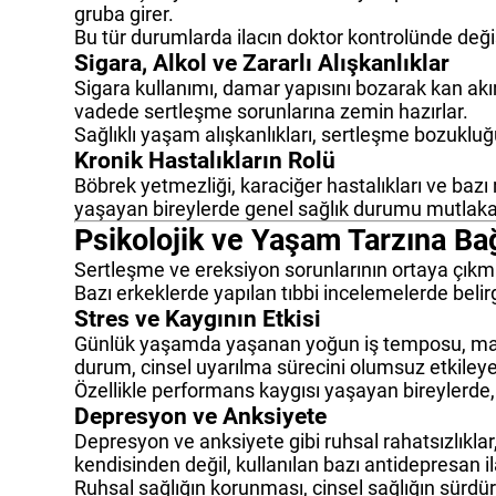
gruba girer.
Bu tür durumlarda ilacın doktor kontrolünde deği
Sigara, Alkol ve Zararlı Alışkanlıklar
Sigara kullanımı, damar yapısını bozarak kan akımı
vadede sertleşme sorunlarına zemin hazırlar.
Sağlıklı yaşam alışkanlıkları, sertleşme bozukluğu
Kronik Hastalıkların Rolü
Böbrek yetmezliği, karaciğer hastalıkları ve bazı
yaşayan bireylerde genel sağlık durumu mutlaka 
Psikolojik ve Yaşam Tarzına Ba
Sertleşme ve ereksiyon sorunlarının ortaya çıkması
Bazı erkeklerde yapılan tıbbi incelemelerde belir
Stres ve Kaygının Etkisi
Günlük yaşamda yaşanan yoğun iş temposu, maddi ka
durum, cinsel uyarılma sürecini olumsuz etkileye
Özellikle performans kaygısı yaşayan bireylerde, 
Depresyon ve Anksiyete
Depresyon ve anksiyete gibi ruhsal rahatsızlıklar,
kendisinden değil, kullanılan bazı antidepresan i
Ruhsal sağlığın korunması, cinsel sağlığın sürdü