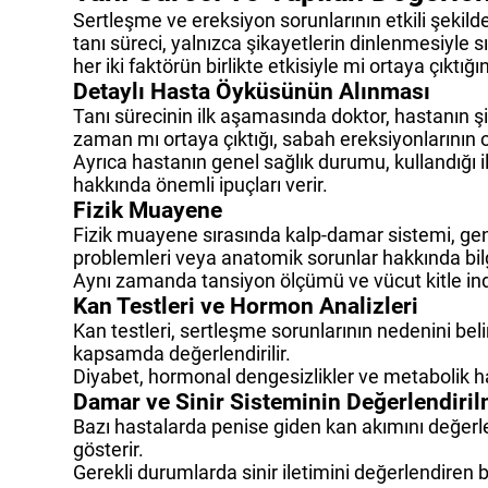
Sertleşme ve ereksiyon sorunlarının etkili şekild
tanı süreci, yalnızca şikayetlerin dinlenmesiyle s
her iki faktörün birlikte etkisiyle mi ortaya çıktığı
Detaylı Hasta Öyküsünün Alınması
Tanı sürecinin ilk aşamasında doktor, hastanın şi
zaman mı ortaya çıktığı, sabah ereksiyonlarının olu
Ayrıca hastanın genel sağlık durumu, kullandığı il
hakkında önemli ipuçları verir.
Fizik Muayene
Fizik muayene sırasında kalp-damar sistemi, geni
problemleri veya anatomik sorunlar hakkında bilg
Aynı zamanda tansiyon ölçümü ve vücut kitle indek
Kan Testleri ve Hormon Analizleri
Kan testleri, sertleşme sorunlarının nedenini bel
kapsamda değerlendirilir.
Diyabet, hormonal dengesizlikler ve metabolik ha
Damar ve Sinir Sisteminin Değerlendiri
Bazı hastalarda penise giden kan akımını değerlen
gösterir.
Gerekli durumlarda sinir iletimini değerlendiren ba