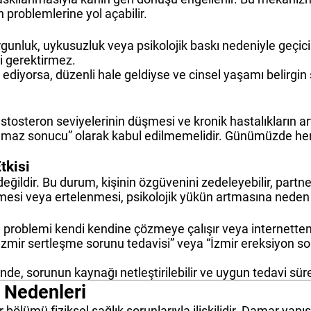
problemlerine yol açabilir.
rgunluk, uykusuzluk veya psikolojik baskı nedeniyle geçic
vi gerektirmez.
yorsa, düzenli hale geldiyse ve cinsel yaşamı belirgin şe
estosteron seviyelerinin düşmesi ve kronik hastalıkların 
lmaz sonucu” olarak kabul edilmemelidir. Günümüzde her 
tkisi
değildir. Bu durum, kişinin özgüvenini zedeleyebilir, partn
nmesi veya ertelenmesi, psikolojik yükün artmasına neden o
 problemi kendi kendine çözmeye çalışır veya internetten y
İzmir sertleşme sorunu tedavisi” veya “İzmir ereksiyon so
, sorunun kaynağı netleştirilebilir ve uygun tedavi süreci
l Nedenleri
bölümü fiziksel sağlık sorunlarıyla ilişkilidir. Damar yapı