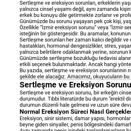
Sertleşme ve ereksiyon sorunları, erkeklerin yaş
yalnızca cinsel yaşamı değil, aynı zamanda kişini
erkek bu konuyu dile getirmekte zorlanır ve prof
Günümüzde bu sorunu yaşayan pek çok kişi, yaşa
Özellikle “İzmir ereksiyon sorunu” veya “İzmir s
isteğinin bir göstergesidir. Bu aramalar, konun
Sertleşme sorunları her zaman kalıcı değildir ve 
hastalıkları, hormonal dengesizlikler, stres, yaşa
yalnızca belirtilere odaklanmak yerine, sorunun
Günümüzde sertleşme bozukluğu tedavisi alanınd
etkili seçenek bulunmaktadır. Ancak hangi yönte
Bu yazıda, sertleşme ve ereksiyon sorunlarının nede
şekilde ele alacağız. Amacımız, okuyucuların bu
Sertleşme ve Ereksiyon Sorunu
Sertleşme ve ereksiyon sorunu, bir erkeğin cinsel
durumudur. Tıbbi literatürde bu durum “erektil d
durumun düzenli hale gelmesi ve uzun süre devam 
Normal Ereksiyon Süreci Nasıl Gerçekle
Ereksiyon, sinir sistemi, damar yapısı, hormonlar 
beyne giden sinyaller, penis bölgesindeki damar
Aynı zamanda penis içindeki toplardamarların ba