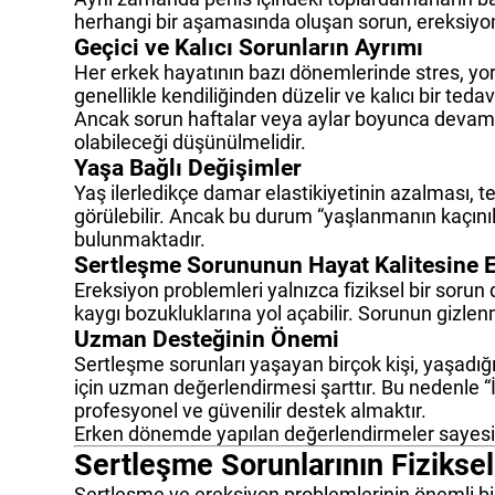
herhangi bir aşamasında oluşan sorun, ereksiyon 
Geçici ve Kalıcı Sorunların Ayrımı
Her erkek hayatının bazı dönemlerinde stres, yo
genellikle kendiliğinden düzelir ve kalıcı bir teda
Ancak sorun haftalar veya aylar boyunca devam edi
olabileceği düşünülmelidir.
Yaşa Bağlı Değişimler
Yaş ilerledikçe damar elastikiyetinin azalması, t
görülebilir. Ancak bu durum “yaşlanmanın kaçını
bulunmaktadır.
Sertleşme Sorununun Hayat Kalitesine E
Ereksiyon problemleri yalnızca fiziksel bir sorun 
kaygı bozukluklarına yol açabilir. Sorunun gizle
Uzman Desteğinin Önemi
Sertleşme sorunları yaşayan birçok kişi, yaşadığı
için uzman değerlendirmesi şarttır. Bu nedenle “
profesyonel ve güvenilir destek almaktır.
Erken dönemde yapılan değerlendirmeler sayesinde
Sertleşme Sorunlarının Fizikse
Sertleşme ve ereksiyon problemlerinin önemli bir 