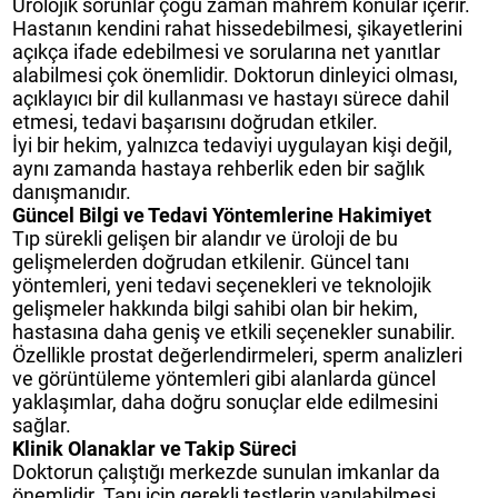
Ürolojik sorunlar çoğu zaman mahrem konular içerir.
Hastanın kendini rahat hissedebilmesi, şikayetlerini
açıkça ifade edebilmesi ve sorularına net yanıtlar
alabilmesi çok önemlidir. Doktorun dinleyici olması,
açıklayıcı bir dil kullanması ve hastayı sürece dahil
etmesi, tedavi başarısını doğrudan etkiler.
İyi bir hekim, yalnızca tedaviyi uygulayan kişi değil,
aynı zamanda hastaya rehberlik eden bir sağlık
danışmanıdır.
Güncel Bilgi ve Tedavi Yöntemlerine Hakimiyet
Tıp sürekli gelişen bir alandır ve üroloji de bu
gelişmelerden doğrudan etkilenir. Güncel tanı
yöntemleri, yeni tedavi seçenekleri ve teknolojik
gelişmeler hakkında bilgi sahibi olan bir hekim,
hastasına daha geniş ve etkili seçenekler sunabilir.
Özellikle prostat değerlendirmeleri, sperm analizleri
ve görüntüleme yöntemleri gibi alanlarda güncel
yaklaşımlar, daha doğru sonuçlar elde edilmesini
sağlar.
Klinik Olanaklar ve Takip Süreci
Doktorun çalıştığı merkezde sunulan imkanlar da
önemlidir. Tanı için gerekli testlerin yapılabilmesi,