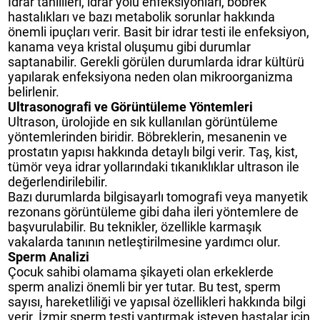
İdrar tahlilleri, idrar yolu enfeksiyonları, böbrek
hastalıkları ve bazı metabolik sorunlar hakkında
önemli ipuçları verir. Basit bir idrar testi ile enfeksiyon,
kanama veya kristal oluşumu gibi durumlar
saptanabilir. Gerekli görülen durumlarda idrar kültürü
yapılarak enfeksiyona neden olan mikroorganizma
belirlenir.
Ultrasonografi ve Görüntüleme Yöntemleri
Ultrason, ürolojide en sık kullanılan görüntüleme
yöntemlerinden biridir. Böbreklerin, mesanenin ve
prostatın yapısı hakkında detaylı bilgi verir. Taş, kist,
tümör veya idrar yollarındaki tıkanıklıklar ultrason ile
değerlendirilebilir.
Bazı durumlarda bilgisayarlı tomografi veya manyetik
rezonans görüntüleme gibi daha ileri yöntemlere de
başvurulabilir. Bu teknikler, özellikle karmaşık
vakalarda tanının netleştirilmesine yardımcı olur.
Sperm Analizi
Çocuk sahibi olamama şikayeti olan erkeklerde
sperm analizi önemli bir yer tutar. Bu test, sperm
sayısı, hareketliliği ve yapısal özellikleri hakkında bilgi
verir. İzmir sperm testi yaptırmak isteyen hastalar için