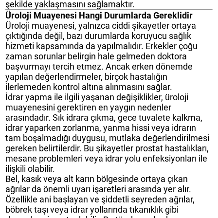
şekilde yaklaşmasını sağlamaktır.
Üroloji Muayenesi Hangi Durumlarda Gereklidir
Üroloji muayenesi, yalnızca ciddi şikayetler ortaya
çıktığında değil, bazı durumlarda koruyucu sağlık
hizmeti kapsamında da yapılmalıdır. Erkekler çoğu
zaman sorunlar belirgin hale gelmeden doktora
başvurmayı tercih etmez. Ancak erken dönemde
yapılan değerlendirmeler, birçok hastalığın
ilerlemeden kontrol altına alınmasını sağlar.
İdrar yapma ile ilgili yaşanan değişiklikler, üroloji
muayenesini gerektiren en yaygın nedenler
arasındadır. Sık idrara çıkma, gece tuvalete kalkma,
idrar yaparken zorlanma, yanma hissi veya idrarın
tam boşalmadığı duygusu, mutlaka değerlendirilmesi
gereken belirtilerdir. Bu şikayetler prostat hastalıkları,
mesane problemleri veya idrar yolu enfeksiyonları ile
ilişkili olabilir.
Bel, kasık veya alt karın bölgesinde ortaya çıkan
ağrılar da önemli uyarı işaretleri arasında yer alır.
Özellikle ani başlayan ve şiddetli seyreden ağrılar,
böbrek taşı veya idrar yollarında tıkanıklık gibi