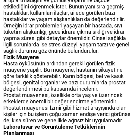
artıp artmadığını ve günlük yaşamı ne ölçüde
etkilediğini öğrenmek ister. Bunun yanı sıra geçmiş
hastalıklar, kullanılan ilaçlar, ailede görülen bazı
hastalıklar ve yaşam alışkanlıkları da değerlendirilir.
Örneğin idrar problemleri yaşayan bir hastada, sıvı
tüketim alışkanlığı, gece idrara çıkma sıklığı ve idrar
yapma süresi gibi detaylar önemlidir. Cinsel sağlıkla
ilgili sorunlarda ise stres düzeyi, yaşam tarzı ve genel
sağlık durumu göz önünde bulundurulur.
Fizik Muayene
Hasta öyküsünün ardından gerekli görülen fizik
muayene yapılır. Bu muayene, hastanın şikayetine
göre farklılık gösterebilir. Karın bölgesi, bel ve kasık
bölgesi, genital organlar ve bazı durumlarda prostat
değerlendirmesi bu kapsamda incelenir.
Prostat muayenesi, özellikle orta yaş ve üzerindeki
erkeklerde önemli bir değerlendirme yöntemidir.
Prostat muayenesi İzmir gibi hizmet arayışında olan
kişiler için bu işlem çoğu zaman endişe verici görünse
de, kısa süren ve genellikle ağrısız bir uygulamadır.
Laboratuvar ve Görüntüleme Tetkiklerinin
Planlanması