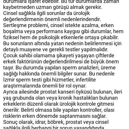
durumlara işaret edebilir. Bu tür durumlarda zaman
kaybetmeden uzman görüşü almak gerekir.
Cinsel sağlıkla ilgili sorunlar da ürolojik
değerlendirmenin önemli nedenlerindendir.
Sertleşme problemi, cinsel istekte azalma, erken
boşalma veya performans kaygısı gibi durumlar, hem
fiziksel hem de psikolojik etkenlerle ortaya çıkabilir.
Bu sorunların altında yatan nedenin belirlenmesi için
detaylı muayene ve gerekli testler yapılmalıdır.
Çocuk sahibi olamama şikayeti yaşayan çiftlerde
erkek faktörünün değerlendirilmesi de büyük önem
taşır. Bu durumda yapılan sperm analizleri, üreme
sağlığı hakkında önemli bilgiler sunar. Bu nedenle
İzmir sperm testi gibi hizmetler, infertilite
araştırmalarında önemli bir rol oynar.
Ayrıca ailesinde prostat kanseri öyküsü bulunan, ileri
yaş grubunda olan veya kronik hastalıkları bulunan
erkeklerin düzenli olarak ürolojik kontrole gitmesi
önerilir. Belirti olmasa bile yapılan kontroller, olası
risklerin erken dönemde saptanmasını sağlar.
Sonuç olarak, idrar, böbrek, prostat veya cinsel
sağlıkla ilgili herhangi bir sorun yaşandığında