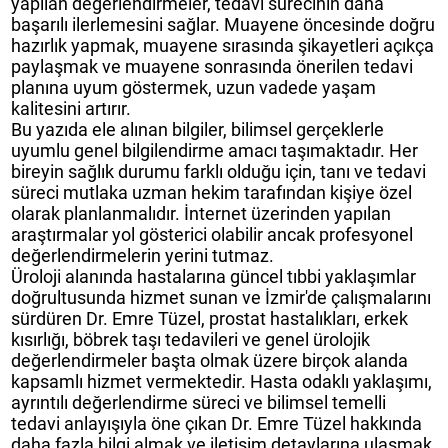
yapılan değerlendirmeler, tedavi sürecinin daha
başarılı ilerlemesini sağlar. Muayene öncesinde doğru
hazırlık yapmak, muayene sırasında şikayetleri açıkça
paylaşmak ve muayene sonrasında önerilen tedavi
planına uyum göstermek, uzun vadede yaşam
kalitesini artırır.
Bu yazıda ele alınan bilgiler, bilimsel gerçeklerle
uyumlu genel bilgilendirme amacı taşımaktadır. Her
bireyin sağlık durumu farklı olduğu için, tanı ve tedavi
süreci mutlaka uzman hekim tarafından kişiye özel
olarak planlanmalıdır. İnternet üzerinden yapılan
araştırmalar yol gösterici olabilir ancak profesyonel
değerlendirmelerin yerini tutmaz.
Üroloji alanında hastalarına güncel tıbbi yaklaşımlar
doğrultusunda hizmet sunan ve İzmir'de çalışmalarını
sürdüren Dr. Emre Tüzel, prostat hastalıkları, erkek
kısırlığı, böbrek taşı tedavileri ve genel ürolojik
değerlendirmeler başta olmak üzere birçok alanda
kapsamlı hizmet vermektedir. Hasta odaklı yaklaşımı,
ayrıntılı değerlendirme süreci ve bilimsel temelli
tedavi anlayışıyla öne çıkan Dr. Emre Tüzel hakkında
daha fazla bilgi almak ve iletişim detaylarına ulaşmak