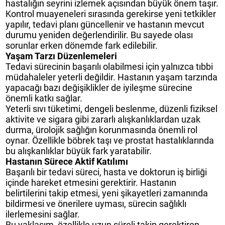
hastalığın seyrini izlemek açısından büyük önem taşır.
Kontrol muayeneleri sırasında gerekirse yeni tetkikler
yapılır, tedavi planı güncellenir ve hastanın mevcut
durumu yeniden değerlendirilir. Bu sayede olası
sorunlar erken dönemde fark edilebilir.
Yaşam Tarzı Düzenlemeleri
Tedavi sürecinin başarılı olabilmesi için yalnızca tıbbi
müdahaleler yeterli değildir. Hastanın yaşam tarzında
yapacağı bazı değişiklikler de iyileşme sürecine
önemli katkı sağlar.
Yeterli sıvı tüketimi, dengeli beslenme, düzenli fiziksel
aktivite ve sigara gibi zararlı alışkanlıklardan uzak
durma, ürolojik sağlığın korunmasında önemli rol
oynar. Özellikle böbrek taşı ve prostat hastalıklarında
bu alışkanlıklar büyük fark yaratabilir.
Hastanın Sürece Aktif Katılımı
Başarılı bir tedavi süreci, hasta ve doktorun iş birliği
içinde hareket etmesini gerektirir. Hastanın
belirtilerini takip etmesi, yeni şikayetleri zamanında
bildirmesi ve önerilere uyması, sürecin sağlıklı
ilerlemesini sağlar.
Bu yaklaşım, özellikle uzun süreli takip gerektiren