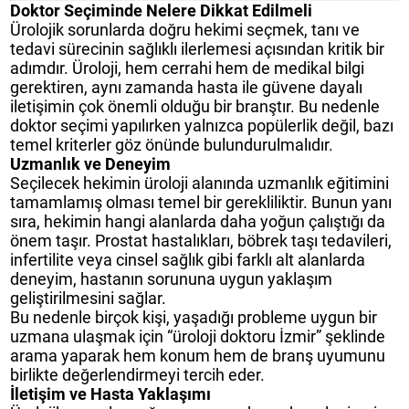
Doktor Seçiminde Nelere Dikkat Edilmeli
Ürolojik sorunlarda doğru hekimi seçmek, tanı ve
tedavi sürecinin sağlıklı ilerlemesi açısından kritik bir
adımdır. Üroloji, hem cerrahi hem de medikal bilgi
gerektiren, aynı zamanda hasta ile güvene dayalı
iletişimin çok önemli olduğu bir branştır. Bu nedenle
doktor seçimi yapılırken yalnızca popülerlik değil, bazı
temel kriterler göz önünde bulundurulmalıdır.
Uzmanlık ve Deneyim
Seçilecek hekimin üroloji alanında uzmanlık eğitimini
tamamlamış olması temel bir gerekliliktir. Bunun yanı
sıra, hekimin hangi alanlarda daha yoğun çalıştığı da
önem taşır. Prostat hastalıkları, böbrek taşı tedavileri,
infertilite veya cinsel sağlık gibi farklı alt alanlarda
deneyim, hastanın sorununa uygun yaklaşım
geliştirilmesini sağlar.
Bu nedenle birçok kişi, yaşadığı probleme uygun bir
uzmana ulaşmak için “üroloji doktoru İzmir” şeklinde
arama yaparak hem konum hem de branş uyumunu
birlikte değerlendirmeyi tercih eder.
İletişim ve Hasta Yaklaşımı